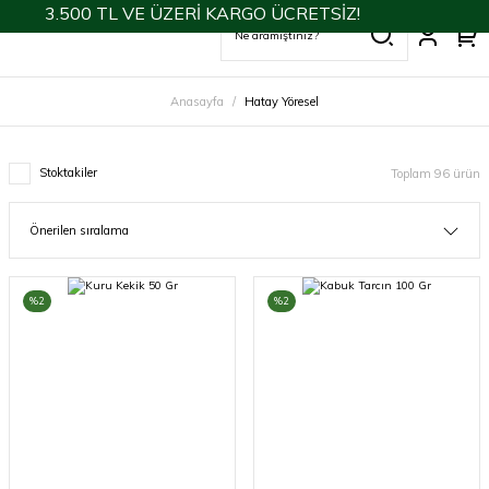
3.500 TL VE ÜZERİ KARGO ÜCRETSİZ!
Anasayfa
Hatay Yöresel
Stoktakiler
Toplam 96 ürün
%2
%2