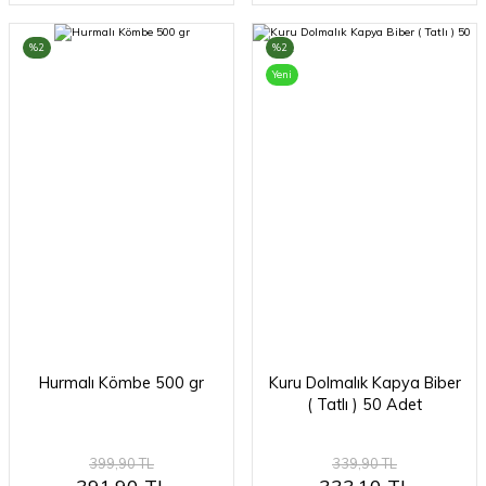
%2
%2
Yeni
Hurmalı Kömbe 500 gr
Kuru Dolmalık Kapya Biber
( Tatlı ) 50 Adet
399,90 TL
339,90 TL