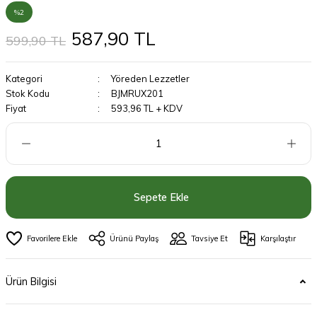
%2
587,90 TL
599,90 TL
Kategori
Yöreden Lezzetler
Stok Kodu
BJMRUX201
Fiyat
593,96 TL + KDV
Sepete Ekle
Ürünü Paylaş
Tavsiye Et
Karşılaştır
Ürün Bilgisi