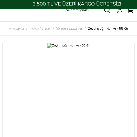
3.500 TL VE ÜZERİ KARGO ÜCRETSİZ!
Anasayfa
Hatay Yöresel
Yöreden Lezzetler
Zeytinyağlı Kahke 455 Gr