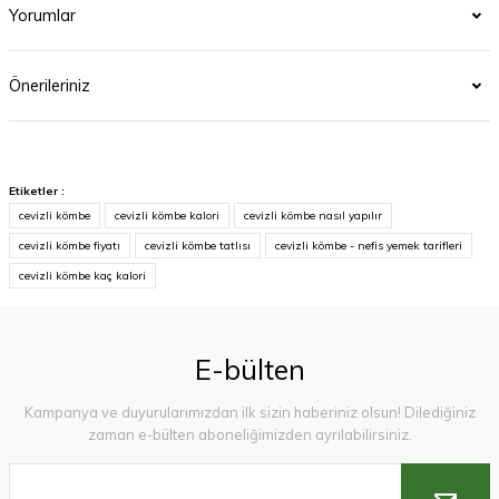
Yorumlar
Önerileriniz
Etiketler :
cevizli kömbe
cevizli kömbe kalori
cevizli kömbe nasıl yapılır
cevizli kömbe fiyatı
cevizli kömbe tatlısı
cevizli kömbe - nefis yemek tarifleri
cevizli kömbe kaç kalori
E-bülten
Kampanya ve duyurularımızdan ilk sizin haberiniz olsun! Dilediğiniz
zaman e-bülten aboneliğimizden ayrılabilirsiniz.