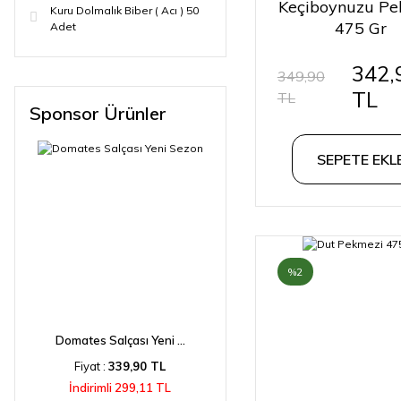
Keçiboynuzu Pe
Kuru Dolmalık Biber ( Acı ) 50
475 Gr
Adet
342,
349,90
TL
TL
Sponsor Ürünler
SEPETE EKL
%2
Domates Salçası Yeni ...
Fiyat :
339,90 TL
İndirimli 299,11 TL