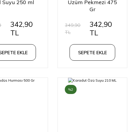
l Suyu 250 ml
Üzüm Pekmezi 475
Gr
342,90
342,90
0
349,90
TL
TL
TL
SEPETE EKLE
SEPETE EKLE
%2