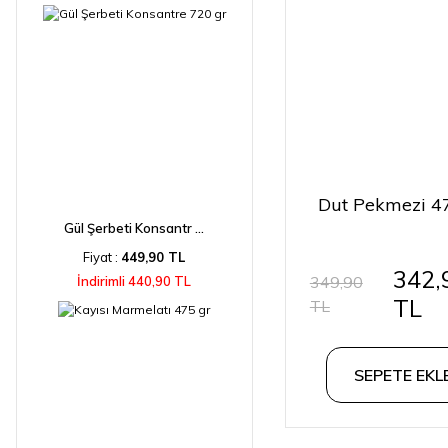
Dut Pekmezi 4
Gül Şerbeti Konsantr ...
Fiyat :
449,90 TL
342,
349,90
İndirimli 440,90 TL
TL
TL
SEPETE EKL