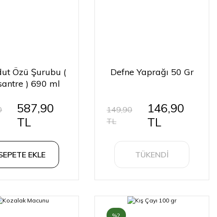
ut Özü Şurubu (
Defne Yaprağı 50 Gr
santre ) 690 ml
587,90
146,90
0
149,90
TL
TL
TL
SEPETE EKLE
TÜKENDİ
%2