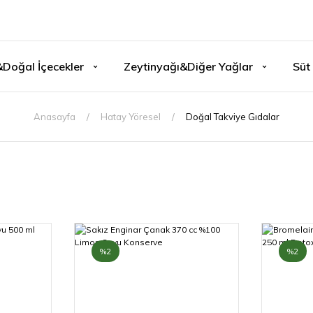
&Doğal İçecekler
Zeytinyağı&Diğer Yağlar
Süt 
Anasayfa
Hatay Yöresel
Doğal Takviye Gıdalar
%2
%2