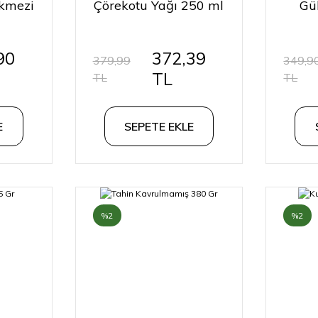
kmezi
Çörekotu Yağı 250 ml
Gü
90
372,39
379,99
349,9
TL
TL
TL
E
SEPETE EKLE
%2
%2