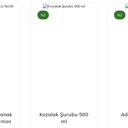
%2
%2
Çanak
Kozalak Şurubu 500
Ad
imon
ml