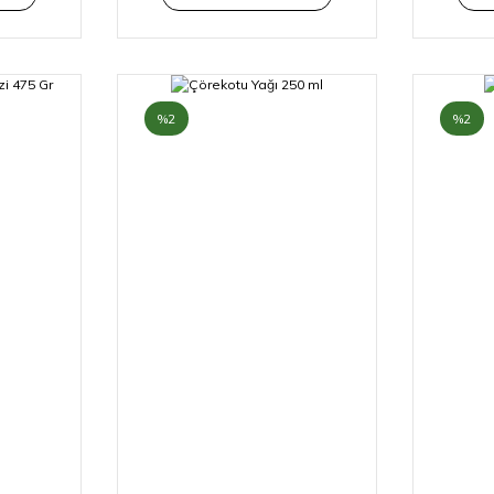
%2
%2