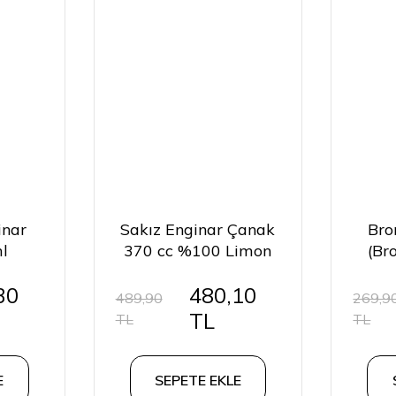
inar
Sakız Enginar Çanak
Bro
l
370 cc %100 Limon
(Br
Suyu Konserve
250 
30
480,10
489,90
269,9
TL
TL
TL
E
SEPETE EKLE