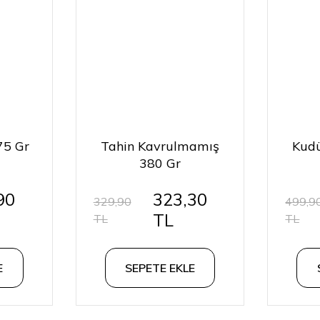
75 Gr
Tahin Kavrulmamış
Kud
380 Gr
90
323,30
329,90
499,9
TL
TL
TL
E
SEPETE EKLE