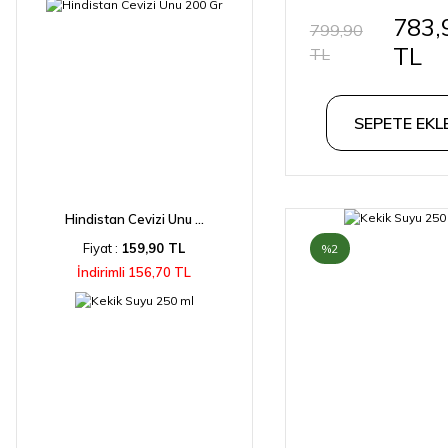
Suyu Konser
783,
799,90
TL
TL
SEPETE EKL
Hindistan Cevizi Unu ...
Fiyat :
159,90 TL
%2
İndirimli 156,70 TL