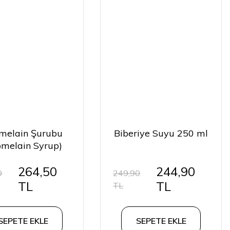
melain Şurubu
Biberiye Suyu 250 ml
omelain Syrup)
ml Detox şurubu
264,50
244,90
0
249,90
TL
TL
TL
SEPETE EKLE
SEPETE EKLE