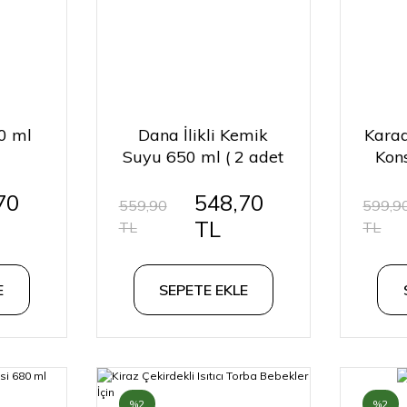
0 ml
Dana İlikli Kemik
Karad
Suyu 650 ml ( 2 adet
Kon
)
70
548,70
559,90
599,9
TL
TL
TL
E
SEPETE EKLE
%2
%2