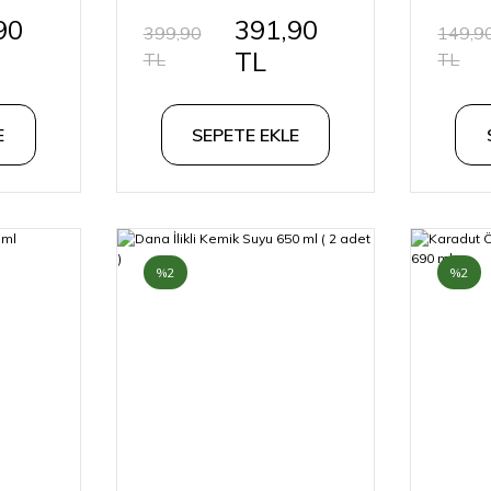
ve
90
391,90
399,90
149,9
TL
TL
TL
E
SEPETE EKLE
%2
%2