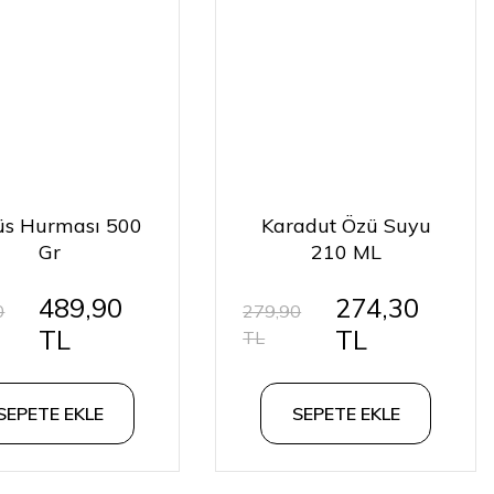
üs Hurması 500
Karadut Özü Suyu
Gr
210 ML
489,90
274,30
0
279,90
TL
TL
TL
SEPETE EKLE
SEPETE EKLE