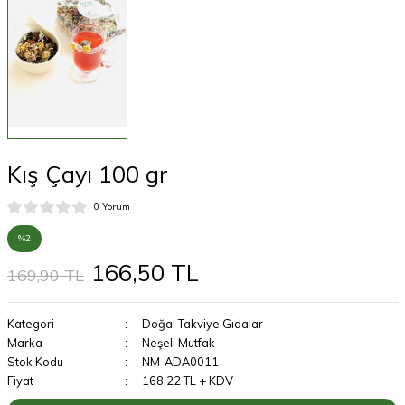
Kış Çayı 100 gr
0 Yorum
%2
166,50 TL
169,90 TL
Kategori
Doğal Takviye Gıdalar
Marka
Neşeli Mutfak
Stok Kodu
NM-ADA0011
Fiyat
168,22 TL + KDV