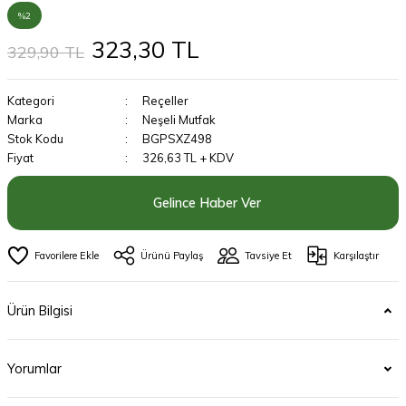
%2
323,30 TL
329,90 TL
Kategori
Reçeller
Marka
Neşeli Mutfak
Stok Kodu
BGPSXZ498
Fiyat
326,63 TL + KDV
Gelince Haber Ver
Ürünü Paylaş
Tavsiye Et
Karşılaştır
Ürün Bilgisi
Yorumlar