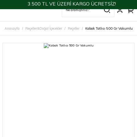
3.500 TL VE ÜZERİ KARGO ÜCRETSİZ!
Anasayfa
Reçeller&Doğal İçecekler
Reçeller
Kabak Tatlısı 500 Gr Vakumlu