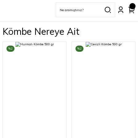
Kömbe Nereye Ait
%2
%2