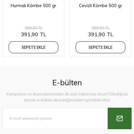
Hurmalı Kömbe 500 gr
Cevizli Kömbe 500 gr
399,90 TL
399,90 TL
391,90 TL
391,90 TL
SEPETE EKLE
SEPETE EKLE
E-bülten
Kampanya ve duyurularımızdan ilk sizin haberiniz olsun! Dilediğiniz
zaman e-bülten aboneliğimizden ayrılabilirsiniz.