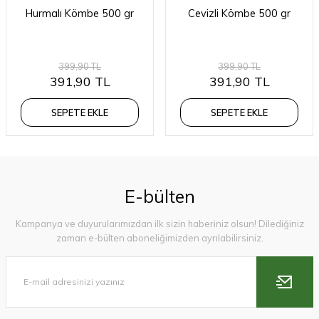
Hurmalı Kömbe 500 gr
Cevizli Kömbe 500 gr
399,90 TL
399,90 TL
391,90 TL
391,90 TL
SEPETE EKLE
SEPETE EKLE
E-bülten
Kampanya ve duyurularımızdan ilk sizin haberiniz olsun! Dilediğiniz
zaman e-bülten aboneliğimizden ayrılabilirsiniz.