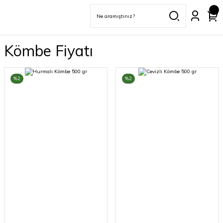
Kömbe Fiyatı
%2
%2