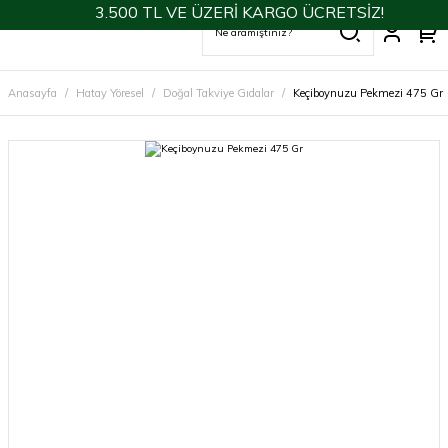
3.500 TL VE ÜZERİ KARGO ÜCRETSİZ!
Anasayfa
Hatay Yöresel
Doğal Takviye Gıdalar
Keçiboynuzu Pekmezi 475 Gr