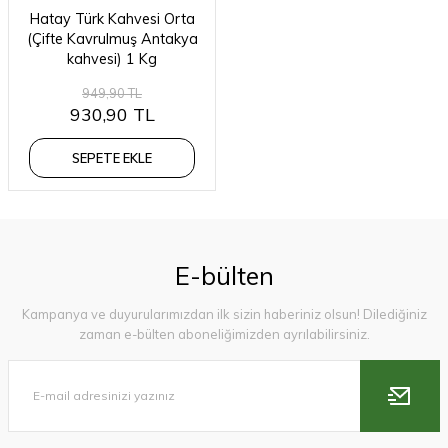
Hatay Türk Kahvesi Orta
(Çifte Kavrulmuş Antakya
kahvesi) 1 Kg
949,90 TL
930,90 TL
SEPETE EKLE
E-bülten
Kampanya ve duyurularımızdan ilk sizin haberiniz olsun! Dilediğiniz
zaman e-bülten aboneliğimizden ayrılabilirsiniz.