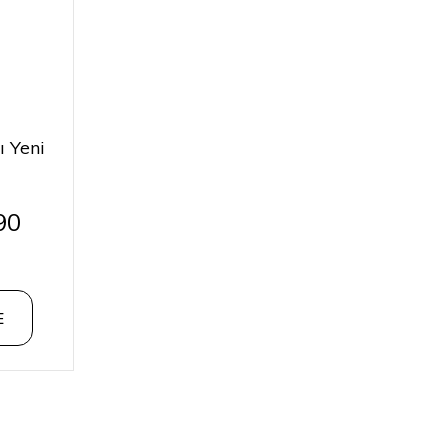
ı Yeni
90
E