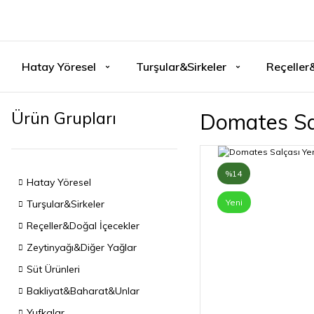
Hatay Yöresel
Turşular&Sirkeler
Reçeller
Ürün Grupları
Domates Sal
%14
Hatay Yöresel
Yeni
Turşular&Sirkeler
Reçeller&Doğal İçecekler
Zeytinyağı&Diğer Yağlar
Süt Ürünleri
Bakliyat&Baharat&Unlar
Yufkalar