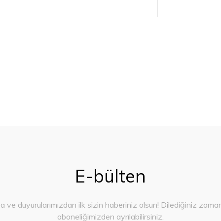
E-bülten
ve duyurularımızdan ilk sizin haberiniz olsun! Dilediğiniz zama
aboneliğimizden ayrılabilirsiniz.