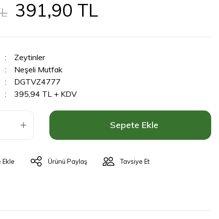
391,90 TL
TL
Zeytinler
Neşeli Mutfak
DGTVZ4777
395,94 TL + KDV
Sepete Ekle
Ürünü Paylaş
Tavsiye Et