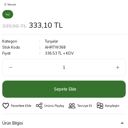
0 Yorum
%2
333,10 TL
339,90 TL
Kategori
Turşular
Stok Kodu
AHRTW368
Fiyat
336,53 TL + KDV
Sepete Ekle
Ürünü Paylaş
Tavsiye Et
Karşılaştır
Ürün Bilgisi