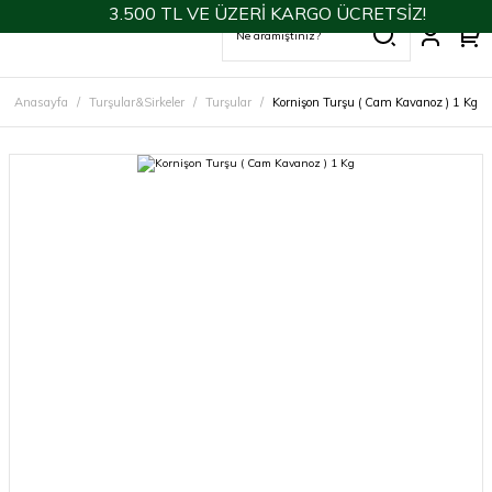
3.500 TL VE ÜZERİ KARGO ÜCRETSİZ!
Anasayfa
Turşular&Sirkeler
Turşular
Kornişon Turşu ( Cam Kavanoz ) 1 Kg