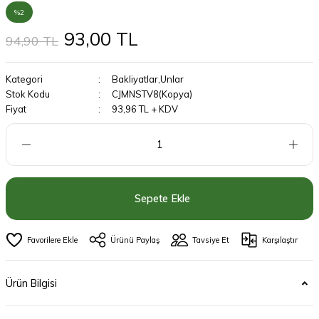
%2
93,00 TL
94,90 TL
Kategori
Bakliyatlar,Unlar
Stok Kodu
CJMNSTV8(Kopya)
Fiyat
93,96 TL + KDV
Sepete Ekle
Ürünü Paylaş
Tavsiye Et
Karşılaştır
Ürün Bilgisi