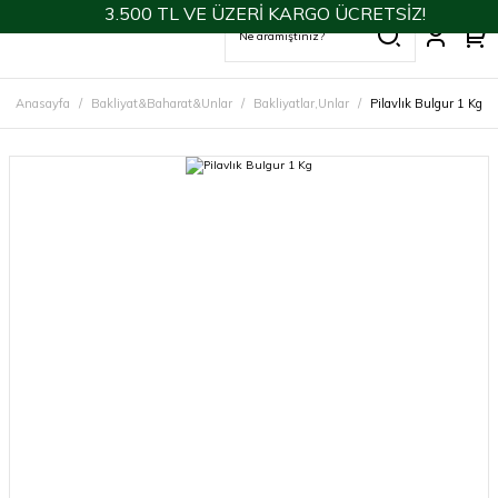
3.500 TL VE ÜZERİ KARGO ÜCRETSİZ!
Anasayfa
Bakliyat&Baharat&Unlar
Bakliyatlar,Unlar
Pilavlık Bulgur 1 Kg