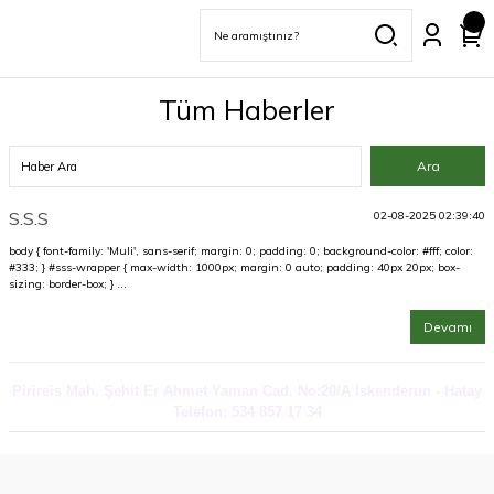
Tüm Haberler
S.S.S
02-08-2025 02:39:40
body { font-family: 'Muli', sans-serif; margin: 0; padding: 0; background-color: #fff; color:
#333; } #sss-wrapper { max-width: 1000px; margin: 0 auto; padding: 40px 20px; box-
sizing: border-box; } ...
Devamı
Pirireis Mah. Şehit Er Ahmet Yaman Cad. No:20/A İskenderun - Hatay
Telefon: 534 857 17 34