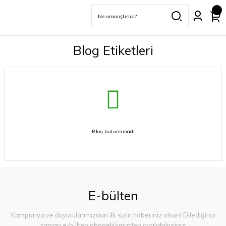
Blog Etiketleri
Blog bulunamadı
E-bülten
Kampanya ve duyurularımızdan ilk sizin haberiniz olsun! Dilediğiniz
zaman e-bülten aboneliğimizden ayrılabilirsiniz.